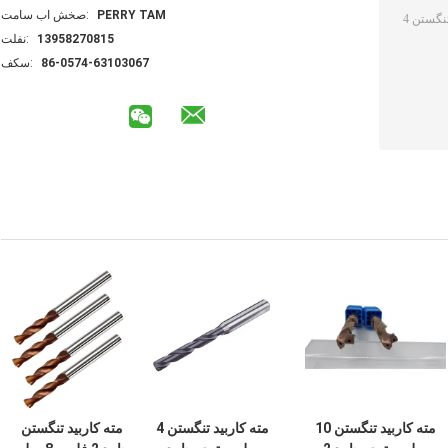
PERRY TAM
تماس با شخص:
13958270815
تلفن:
86-0574-63103067
فکس:
مته کاربید تنگستن 10
مته کاربید تنگستن 4
مته کاربید تنگستن