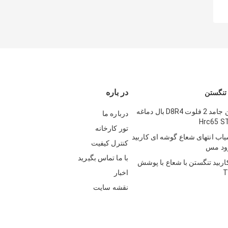
در باره
 تنگستن
کاربید تنگستن جامد 2 فلوت D8R4 بال دماغه
درباره ما
تور کارخانه
ب انتهای شعاع گوشه ای کاربید
کنترل کیفیت
با ما تماس بگیرید
کاربید تنگستن با شعاع با پوشش
T
اخبار
نقشه سایت