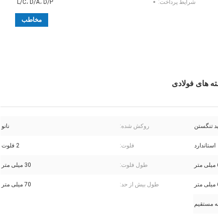
شرایط پرداخت:
L/C، D/A، D/P
مخاطب
ید تنگستن
روکش شده:
نانو
استاندارد
فلوت:
2 فلوت
تر
طول فلوت:
30 میلی متر
تر
طول بیش از حد:
70 میلی متر
 مستقیم