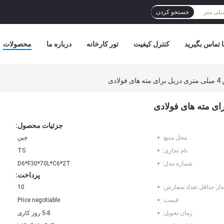
جستجو کردن
ا تماس بگیرید
کنترل کیفیت
تور کارخانه
درباره ما
محصولات
دی
جزئیات محصول:
محل منبع:
چین
نام تجاری:
TS
شماره مدل:
D6*F30*70L*C6*2T
پرداخت:
دار حداقل تعداد سفارش:
10
قیمت:
Price negotiable
زمان تحویل:
5-8 روز کاری