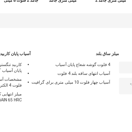
میلی متری جامد 2
میلی متری جامد
جامد 2 فلوت 8 میلی
فلوت با مایع خنک
برای مته های فولادی
متری کاربید برای
کننده
بدون خنک کننده
فولاد
میلز ساق بلند
آسیاب پایان کاربید
4 فلوت گوشه شعاع پایان آسیاب
پایان آسیاب Hrc65 ST
آسیاب انتهای ساقه بلند 4 فلوت
مشخصات آسیا
آسیاب چهار فلوت 10 میلی متری برای گرافیت
فلوت 4 الکترود مس
میلز انتهایی 
iAlN 65 HRC