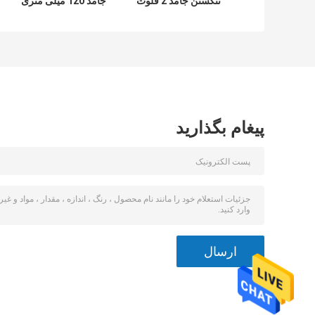
تنگستن جامد 2 فلوت
جامد 120 میلی متری
6 میلی متری با خنک
10 میلی متر برای
کننده
مته های فولادی
پیغام بگذارید