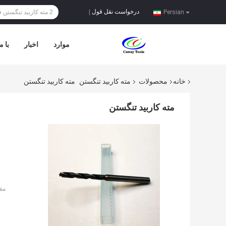
درخواست نقل قول
|
Persian
موارد
اخبار
با م
خانه
محصولات
مته کاربید تنگستن
مته کاربید تنگستن
مته کاربید تنگستن
مق