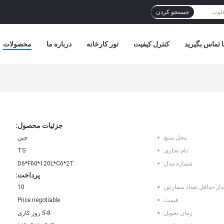
جستجو کردن
ا تماس بگیرید
کنترل کیفیت
تور کارخانه
درباره ما
محصولات
جزئیات محصول:
محل منبع:
چین
نام تجاری:
TS
شماره مدل:
D6*F60*120L*C6*2T
پرداخت:
دار حداقل تعداد سفارش:
10
قیمت:
Price negotiable
زمان تحویل:
5-8 روز کاری