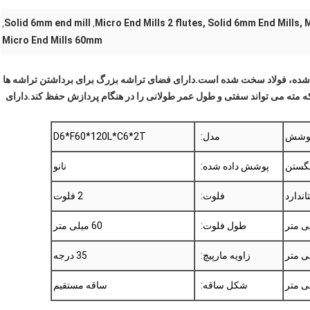
Solid 6mm end mill
Micro End Mills 2 flutes, Solid 6mm End Mills,
,
,
Micro End Mills 60mm
شده، فولاد سخت شده است.دارای فضای تراشه بزرگ برای برداشتن تراشه ها
 مته می تواند سفتی و طول عمر طولانی را در هنگام پردازش حفظ کند.دارای
 پوشش
مدل:
D6*F60*120L*C6*2T
تنگستن
پوشش داده شده:
نانو
اندارد
فلوت:
2 فلوت
طول فلوت:
60 میلی متر
زاویه مارپیچ:
35 درجه
شکل ساقه:
ساقه مستقیم