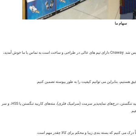
سهام ما
Cnway یک تامین کننده حرفه ای ابزار برش است که در سال 2008 تاسیس شد. Cnaway دارای تیم های عالی در طراحی و ساخت است.به تماس با ما خوش آمدید،
یق هستیم، بنابراین می توانیم کیفیت را به طور پیوسته تضمین کنیم.
ما می‌توانیم آسیاب‌های انتهایی کاربید تنگستن، درج‌های قابل نمایش کاربید تنگستن، درج‌های نمایه‌پذیر سرمت (سرامیک فلزی)، مته‌های کاربید تنگستن یا HSS، و سر
ناً درک می کنیم که بسته بندی زیبا و محکم برای کالا چقدر مهم است.