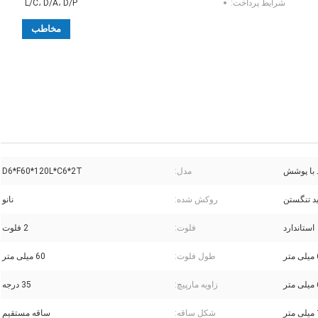
شرایط پرداخت:
L/C، D/A، D/P
مخاطب
 با پوشش
مدل:
D6*F60*120L*C6*2T
ید تنگستن
روکش شده:
نانو
استاندارد
فلوت:
2 فلوت
تر
طول فلوت:
60 میلی متر
تر
زاویه مارپیچ:
35 درجه
ر
شکل ساقه:
ساقه مستقیم