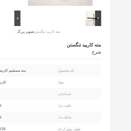
مته کاربید تنگستن
تصویر بزرگ :
مته کاربید تنگستن
شرح
نام محصول:
مته مستقیم کاربید
مواد:
کارب
استاندارد:
فلوت دیا.:
6 میلی م
شانک دیا.:
6 میلی م
طول بیش از حد:
120 میلی مت