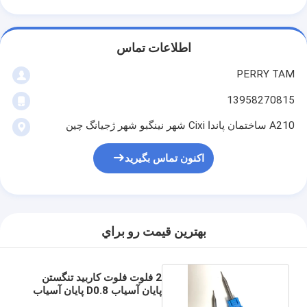
اطلاعات تماس
PERRY TAM
13958270815
A210 ساختمان پاندا Cixi شهر نینگبو شهر ژجیانگ چین
اکنون تماس بگیرید
بهترين قيمت رو براي
2 فلوت فلوت کاربید تنگستن
پایان آسیاب D0.8 پایان آسیاب
H60RC