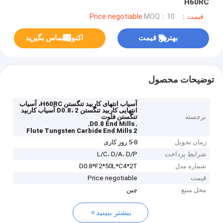
H60RC
قیمت：Price negotiable
MOQ：10
بهترین قیمت
اکنون تماس بگیرید
توضیحات محصول
آسیاب انتهای کاربید تنگستن H60RC، آسیاب
انتهایی کاربید تنگستن D0.8، 2 آسیاب کاربید
برجسته
تنگستن فلوت
,
,
D0.8 End Mills
2 Flute Tungsten Carbide End Mills
زمان تحویل
5-8 روز کاری
شرایط پرداخت
L/C، D/A، D/P
شماره مدل
D0.8*F2*50L*C4*2T
قیمت
Price negotiable
محل منبع
چین
بیشتر ببینید