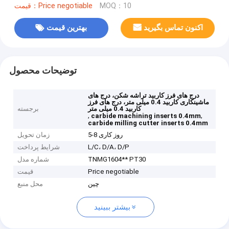
MOQ：10
قیمت：Price negotiable
اکنون تماس بگیرید
بهترین قیمت
توضیحات محصول
درج های فرز کاربید تراشه شکن، درج های
ماشینکاری کاربید 0.4 میلی متر، درج های فرز
کاربید 0.4 میلی متر
برجسته
,
,
carbide machining inserts 0.4mm
carbide milling cutter inserts 0.4mm
5-8 روز کاری
زمان تحویل
L/C، D/A، D/P
شرایط پرداخت
TNMG1604** PT30
شماره مدل
Price negotiable
قیمت
چین
محل منبع
بیشتر ببینید