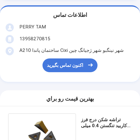
اطلاعات تماس
PERRY TAM
13958270815
A210 ساختمان پاندا Cixi شهر نینگبو شهر ژجیانگ چین
اکنون تماس بگیرید
بهترين قيمت رو براي
تراشه شکن درج فرز
کاربید تنگستن 0.4 میلی
متر