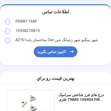
اطلاعات تماس
PERRY TAM
13958270815
A210 ساختمان پاندا Cixi شهر نینگبو شهر ژجیانگ چین
اکنون تماس بگیرید
بهترين قيمت رو براي
درج های فرز شاخص سرامیک
فلزی TNMG 160404 FM
TN2