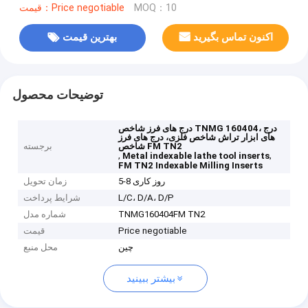
MOQ：10
قیمت：Price negotiable
اکنون تماس بگیرید
بهترین قیمت
توضیحات محصول
درج های فرز شاخص TNMG 160404، درج
های ابزار تراش شاخص فلزی، درج های فرز
شاخص FM TN2
برجسته
,
,
Metal indexable lathe tool inserts
FM TN2 Indexable Milling Inserts
5-8 روز کاری
زمان تحویل
L/C، D/A، D/P
شرایط پرداخت
TNMG160404FM TN2
شماره مدل
Price negotiable
قیمت
چین
محل منبع
بیشتر ببینید